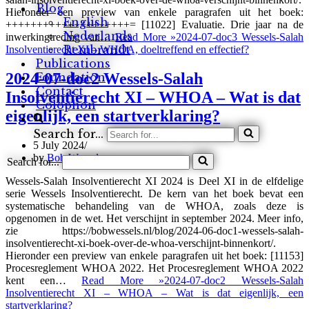
Blog
Hieronder een preview van enkele paragrafen uit het boek:
English
++++++++++++++++++++= [11022] Evaluatie. Drie jaar na de
Nederlands
inwerkingtreding van…
Read More »
2024-07-doc3 Wessels-Salah
Rembrandt
Insolventierecht XI – WHOA, doeltreffend en effectief?
Publications
2024-07-doc2 Wessels-Salah
Foundation
Contact
Insolventierecht XI – WHOA – Wat is dat
Colophon
eigenlijk, een startverklaring?
Search for...
5 July 2024
by
Bob Wessels
Search for...
Wessels-Salah Insolventierecht XI 2024 is Deel XI in de elfdelige
serie Wessels Insolventierecht. De kern van het boek bevat een
systematische behandeling van de WHOA, zoals deze is
opgenomen in de wet. Het verschijnt in september 2024. Meer info,
zie https://bobwessels.nl/blog/2024-06-doc1-wessels-salah-
insolventierecht-xi-boek-over-de-whoa-verschijnt-binnenkort/.
Hieronder een preview van enkele paragrafen uit het boek: [11153]
Procesreglement WHOA 2022. Het Procesreglement WHOA 2022
kent een…
Read More »
2024-07-doc2 Wessels-Salah
Insolventierecht XI – WHOA – Wat is dat eigenlijk, een
startverklaring?