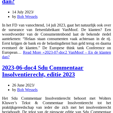
dan?
14 July 2023
by
Bob Wessels
In het FD van vanochtend, 14 juli 2023, gaat het natuurlijk ook over
de surseance van fietsenfabrikant VanMoof. De klanten? Een
woordvoerder van de Consumentenbond laat de bekende riedel
aantekenen: “Helaas staan consumenten vaak achteraan in de rij.
Eerst krijgen de bank en de belastingdienst hun geld terug en daarna
eventueel de klanten.” De Europese think tank Conference on
European…
Read More »
2023-07-doc2 VanMoof – En de klanten
dan?
2023-06-doc4 Sdu Commentaar
Insolventierecht, editie 2023
26 June 2023
by
Bob Wessels
Het Sdu Commentaar Insolventierecht behoort met Wolters
Kluwer’s Tekst & Commentaar Insolventierecht tot het
praktijkgereedschap van ieder die zich met het insolventierecht
bezighoudt. De tekst van de nieuwste editie van Sdu Commentaar