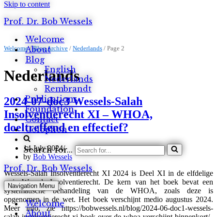
Skip to content
Prof. Dr. Bob Wessels
Welcome
Welcome
About
/
Blog Archive
/
Nederlands
/
Page 2
Blog
English
Nederlands
Nederlands
Rembrandt
Publications
2024-07-doc3 Wessels-Salah
Foundation
Insolventierecht XI – WHOA,
Contact
doeltreffend en effectief?
Colophon
14 July 2024
Search for...
by
Bob Wessels
Prof. Dr. Bob Wessels
Wessels-Salah Insolventierecht XI 2024 is Deel XI in de elfdelige
serie Wessels Insolventierecht. De kern van het boek bevat een
Navigation Menu
systematische behandeling van de WHOA, zoals deze is
opgenomen in de wet. Het boek verschijnt medio augustus 2024.
Welcome
Meer info, zie https://bobwessels.nl/blog/2024-06-doc1-wessels-
About
salah-insolventierecht-xi-boek-over-de-whoa-verschijnt-binnenkort/.