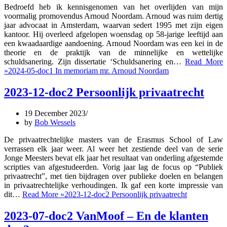
Bedroefd heb ik kennisgenomen van het overlijden van mijn
voormalig promovendus Arnoud Noordam. Arnoud was ruim dertig
jaar advocaat in Amsterdam, waarvan sedert 1995 met zijn eigen
kantoor. Hij overleed afgelopen woensdag op 58-jarige leeftijd aan
een kwaadaardige aandoening. Arnoud Noordam was een kei in de
theorie en de praktijk van de minnelijke en wettelijke
schuldsanering. Zijn dissertatie ‘Schuldsanering en…
Read More
»
2024-05-doc1 In memoriam mr. Arnoud Noordam
2023-12-doc2 Persoonlijk privaatrecht
19 December 2023
by
Bob Wessels
De privaatrechtelijke masters van de Erasmus School of Law
verrassen elk jaar weer. Al weer het zestiende deel van de serie
Jonge Meesters bevat elk jaar het resultaat van onderling afgestemde
scripties van afgestudeerden. Vorig jaar lag de focus op “Publiek
privaatrecht”, met tien bijdragen over publieke doelen en belangen
in privaatrechtelijke verhoudingen. Ik gaf een korte impressie van
dit…
Read More »
2023-12-doc2 Persoonlijk privaatrecht
2023-07-doc2 VanMoof – En de klanten