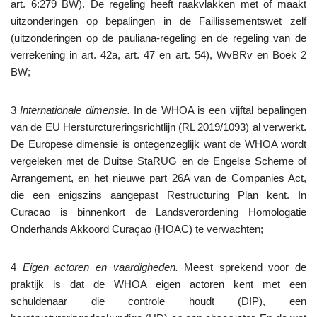
art. 6:279 BW). De regeling heeft raakvlakken met of maakt
uitzonderingen op bepalingen in de Faillissementswet zelf
(uitzonderingen op de pauliana-regeling en de regeling van de
verrekening in art. 42a, art. 47 en art. 54), WvBRv en Boek 2
BW;
3
Internationale dimensie.
In de WHOA is een vijftal bepalingen
van de EU Hersturctureringsrichtlijn (RL 2019/1093) al verwerkt.
De Europese dimensie is ontegenzeglijk want de WHOA wordt
vergeleken met de Duitse StaRUG en de Engelse Scheme of
Arrangement, en het nieuwe part 26A van de Companies Act,
die een enigszins aangepast Restructuring Plan kent. In
Curacao is binnenkort de Landsverordening Homologatie
Onderhands Akkoord Curaçao (HOAC) te verwachten;
4
Eigen actoren en vaardigheden.
Meest sprekend voor de
praktijk is dat de WHOA eigen actoren kent met een
schuldenaar die controle houdt (DIP), een