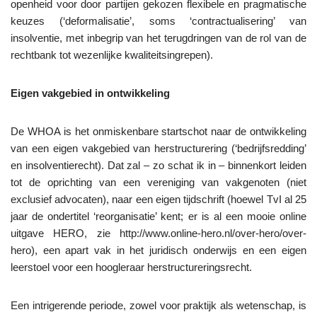
openheid voor door partijen gekozen flexibele en pragmatische
keuzes (‘deformalisatie’, soms ‘contractualisering’ van
insolventie, met inbegrip van het terugdringen van de rol van de
rechtbank tot wezenlijke kwaliteitsingrepen).
Eigen vakgebied in ontwikkeling
De WHOA is het onmiskenbare startschot naar de ontwikkeling
van een eigen vakgebied van herstructurering (‘bedrijfsredding’
en insolventierecht). Dat zal – zo schat ik in – binnenkort leiden
tot de oprichting van een vereniging van vakgenoten (niet
exclusief advocaten), naar een eigen tijdschrift (hoewel TvI al 25
jaar de ondertitel ‘reorganisatie’ kent; er is al een mooie online
uitgave HERO, zie http://www.online-hero.nl/over-hero/over-
hero), een apart vak in het juridisch onderwijs en een eigen
leerstoel voor een hoogleraar herstructureringsrecht.
Een intrigerende periode, zowel voor praktijk als wetenschap, is