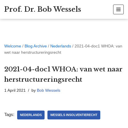
Prof. Dr. Bob Wessels
Skip
to
content
Welcome
/
Blog Archive
/
Nederlands
/
2021-04-doc1 WHOA: van
wet naar herstructureringsrecht
2021-04-doc1 WHOA: van wet naar
herstructureringsrecht
1 April 2021
by
Bob Wessels
Tags:
NEDERLANDS
WESSELS INSOLVENTIERECHT