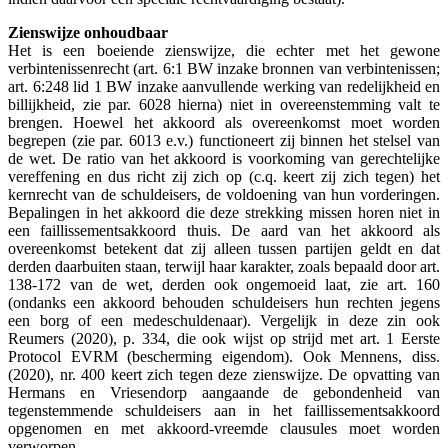
Zienswijze onhoudbaar
Het is een boeiende zienswijze, die echter met het gewone
verbintenissenrecht (art. 6:1 BW inzake bronnen van verbintenissen;
art. 6:248 lid 1 BW inzake aanvullende werking van redelijkheid en
billijkheid, zie par. 6028 hierna) niet in overeenstemming valt te
brengen. Hoewel het akkoord als overeenkomst moet worden
begrepen (zie par. 6013 e.v.) functioneert zij binnen het stelsel van
de wet. De ratio van het akkoord is voorkoming van gerechtelijke
vereffening en dus richt zij zich op (c.q. keert zij zich tegen) het
kernrecht van de schuldeisers, de voldoening van hun vorderingen.
Bepalingen in het akkoord die deze strekking missen horen niet in
een faillissementsakkoord thuis. De aard van het akkoord als
overeenkomst betekent dat zij alleen tussen partijen geldt en dat
derden daarbuiten staan, terwijl haar karakter, zoals bepaald door art.
138-172 van de wet, derden ook ongemoeid laat, zie art. 160
(ondanks een akkoord behouden schuldeisers hun rechten jegens
een borg of een medeschuldenaar). Vergelijk in deze zin ook
Reumers (2020), p. 334, die ook wijst op strijd met art. 1 Eerste
Protocol EVRM (bescherming eigendom). Ook Mennens, diss.
(2020), nr. 400 keert zich tegen deze zienswijze. De opvatting van
Hermans en Vriesendorp aangaande de gebondenheid van
tegenstemmende schuldeisers aan in het faillissementsakkoord
opgenomen en met akkoord-vreemde clausules moet worden
verworpen.