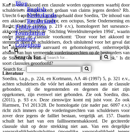
Blog
Kan in een akkoord een clausule worden opgenomen waarbij door
English
schuldeisers afstand wordt gedaan van claims jegens derden? Rb.
Nederlands
Utrecht 6 april 1995, n.g. (aangehaald door Soedira, ‘De inhoud van
een akkoord’, in: De Curator, een octopus, Serie Onderneming en
Rembrandt
Recht; Deel 6 (1996), p. 219 e.v.), homologeert het surseance-
Publications
akkoord betreffende de ‘Stichting Wereldruiterspelen 1994’, waarin
Foundation
onder meer de clausule voorkomt: ‘Door voor het akkoord te
Contact
stemmen doen de schuldeisers, doch uitsluitend voor het geval dat
Colophon
het akkoord wordt aanvaard en gehomologeerd, onherroepelijk
afstand van hun vermeende vorderingsrechten op de bestuurders van
Search for...
de Stichting en hun verzekeraars, uit welken hoofde ook.’ Is dit
soort clausules geoorloofd?
Search for...
Literatuur
Soedira, t.a.p., p. 224, en Kortmann, AA 46 (1997) 5, p. 321 e.v.,
achten schuldeisers die vóór het akkoord stemden aan de clausule
gebonden, zij die tegenstemden en degenen die niet zijn
opgekomen, zijn evenwel niet gebonden. Zie ook Soedira, diss.
(2011), p. 93 e.v. Deze zienswijze komt mij juist voor. Zo ook
Harmsen, TvI 2013/28. De homologatie (zie nader par. 6097 e.v.)
richt zich immers op de vorderingsrechten van schuldeisers voor
zover deze jegens de failliet bestaan, vergelijk art. 157. Daarin
schuilt het hart van een faillissementsakkoord. De geciteerde
clausule sluit op deze strekking niet aan. Van een dergelijke
aansprakelijkheidsuitsluiting (mogelijke aansprakelijkheid jegens