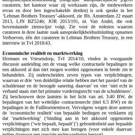
curatoren, het kantoor waar zij werkzaam zijn, de medewerkers
ervan en door hen ingeschakelde derden) is ook sprake in het
‘Lehman Brothers Treasury’-akkoord, zie Rb. Amsterdam 22 maart
2013, LJN BZ5246; JOR 2013/191, nt. Van Andel, die ook
bovenstaande zienswijze volgt. Zie voor de redenen waarom
curatoren in deze laatste zaak aansprakelijkheidsuitsluiting opnamen
Verhoeven, één der curatoren in Lehman Brothers Treasury, in een
interview in TvI 2018/43.
Economische realiteit en marktwerking
Hermans en Vriesendorp, TvI 2014/10, vinden in voorgaande
discussie aanleiding om de vraag welke contractuele bepalingen in
een akkoord al dan niet mogen worden opgenomen in brede zin te
behandelen. Zij onderscheiden zeven typen van verplichtingen,
waarvan er drie ‘een duidelijke relatie hebben met het passief van de
schuldenaar en de beoogde sanering daarvan’ en vier ‘niet echt in
verband staan met het primaire vorderingsrecht van de schuldeisers’.
Zij beschouwen deze laatsten in het licht van art. 3:40 BW, de
bepalingen van het wettelijke contractenrecht (titel 6.5 BW) en de
bepalingen in de Faillissementswet. Vervolgens wegen deze auteurs
de ‘economische realiteit’ van bepaalde bedingen en verklaren zij
dat ‘marktwerking’ (‘binding aan in het akkoord opgenomen
verplichtingen (‘wie bepaalt, bepaalt’)’) gebondenheid aan bepaalde
verplichtingen met zich mee kan brengen (voor enkele daarvan:
indien daarvoor een speciale rechtvaardiging bestaat).